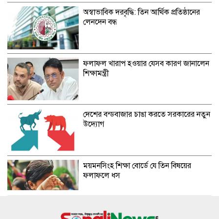
অস্বাভাবিক দরবৃদ্ধি: তিন আর্থিক প্রতিষ্ঠানের
লেনদেন বন্ধ
ফলাফল খারাপ হওয়ার যেসব কারণ জানালেন
শিক্ষামন্ত্রী
দেশের বন্ডবাজার চাঙা করতে সরকারের নতুন
উদ্যোগ
ময়মনসিংহ শিক্ষা বোর্ডে যে তিন বিষয়ের
ফলাফলে ধস
জিপিএ-৫ এ ধস