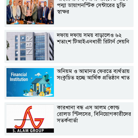
পদ্মা ডায়াগনস্টিক সেন্টারের চুক্তি
স্বাক্ষর
দফায় দফায় সময় বাড়ালেও ৬২
শতাংশ টিআইএনধারী রিটার্ন দেয়নি
অনিয়ম ও আমানত ফেরতে ব্যর্থতায়
সংকুচিত হচ্ছে আর্থিক প্রতিষ্ঠান খাত
কারখানা বন্ধ এস আলম কোল্ড
রোলড স্টিলসের, বিনিয়োগকারীদের
সতর্কবার্তা