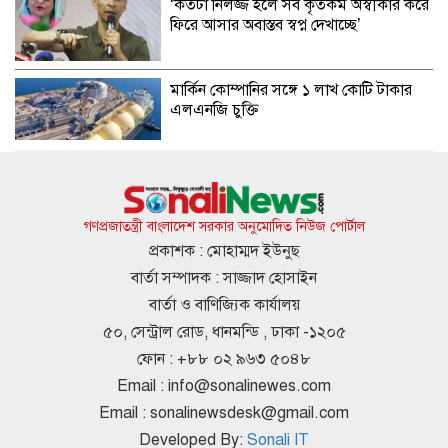
‍‘কতটা নির্লজ্জ হলে সব কৃতকর্ম অস্বীকার করে
ফিরে আসার অবাস্তব স্বপ্ন দেখাচ্ছে‍‍’
মার্কিন কোম্পানির সঙ্গে ১ লাখ কোটি টাকার
এলএনজি চুক্তি
সাকিব আল হাসানের বাড়িতে আগুন,
পেট্রলবোমা বিস্ফোরণ
গণপ্রজাতন্ত্রী বাংলাদেশ সরকার অনুমোদিত নিউজ পোর্টাল
প্রকাশক : মোহাম্মদ ইউনুছ
বার্তা সম্পাদক : সাজ্জাদ হোসাইন
জুলাই গণঅভ্যুত্থান নিয়ে ২ মিনিট ১২
বার্তা ও বাণিজ্যিক কার্যালয়
সেকেন্ডের ‘বিতর্কিত’ ডকুমেন্টারিতে কী
৫০, সেন্ট্রাল রোড, ধানমন্ডি , ঢাকা -১২০৫
আছে?
ফোন : +৮৮ ০২ ৯৬৩ ৫০৪৮
Email :
info@sonalinewes.com
শেখ হাসিনার পালানোর রেসকিউ মিশন ও
Email :
sonalinewsdesk@gmail.com
পর্দার অন্তরালের নতুন তথ্য
Developed By:
Sonali IT