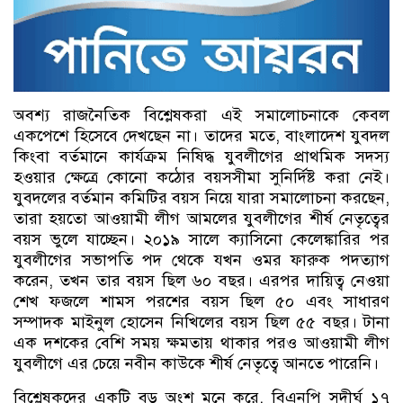
অবশ্য রাজনৈতিক বিশ্লেষকরা এই সমালোচনাকে কেবল
একপেশে হিসেবে দেখছেন না। তাদের মতে, বাংলাদেশ যুবদল
কিংবা বর্তমানে কার্যক্রম নিষিদ্ধ যুবলীগের প্রাথমিক সদস্য
হওয়ার ক্ষেত্রে কোনো কঠোর বয়সসীমা সুনির্দিষ্ট করা নেই।
যুবদলের বর্তমান কমিটির বয়স নিয়ে যারা সমালোচনা করছেন,
তারা হয়তো আওয়ামী লীগ আমলের যুবলীগের শীর্ষ নেতৃত্বের
বয়স ভুলে যাচ্ছেন। ২০১৯ সালে ক্যাসিনো কেলেঙ্কারির পর
যুবলীগের সভাপতি পদ থেকে যখন ওমর ফারুক পদত্যাগ
করেন, তখন তার বয়স ছিল ৬০ বছর। এরপর দায়িত্ব নেওয়া
শেখ ফজলে শামস পরশের বয়স ছিল ৫০ এবং সাধারণ
সম্পাদক মাইনুল হোসেন নিখিলের বয়স ছিল ৫৫ বছর। টানা
এক দশকের বেশি সময় ক্ষমতায় থাকার পরও আওয়ামী লীগ
যুবলীগে এর চেয়ে নবীন কাউকে শীর্ষ নেতৃত্বে আনতে পারেনি।
বিশ্লেষকদের একটি বড় অংশ মনে করে, বিএনপি সুদীর্ঘ ১৭