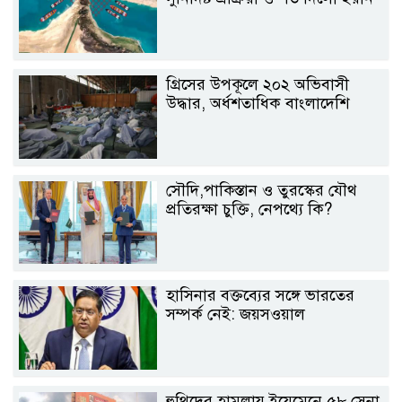
গ্রিসের উপকূলে ২০২ অভিবাসী
উদ্ধার, অর্ধশতাধিক বাংলাদেশি
সৌদি,পাকিস্তান ও তুরস্কের যৌথ
প্রতিরক্ষা চুক্তি, নেপথ্যে কি?
হাসিনার বক্তব্যের সঙ্গে ভারতের
সম্পর্ক নেই: জয়সওয়াল
হুথিদের হামলায় ইয়েমেনে ৫৮ সেনা