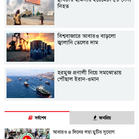
নিহত
বিশ্ববাজারে আবারও বাড়লো
জ্বালানি তেলের দাম
হরমুজ প্রণালী নিয়ে সমঝোতায়
পৌঁছাল ইরান-ওমান
সর্বশেষ
জনপ্রিয়
আবারও ৪ দিনের লম্বা ছুটির সুযোগ