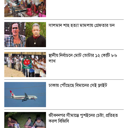
সালমান শাহ হত্যা মামলায় গ্রেফতার ডন
স্থানীয় নির্বাচনে মোট ভোটার ১২ কোটি ৮৬
লাখ
ঢাকায় পৌঁছেছে বিমানের সেই ফ্লাইট
জীবননগর সীমান্তে পুশইনের চেষ্টা, প্রতিহত
করল বিজিবি