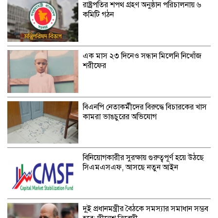
রাষ্ট্রপতির শপথ গ্রহণ অনুষ্ঠান পরিচালনায় ৬
কমিটি গঠন
এক মাস ২৩ দিনেও সন্ধান মিলেনি নিখোঁজ
শরীফের
বিএনপি নেতাকর্মীদের বিরুদ্ধে বিচারকের খাস
কামরা ভাঙচুরের অভিযোগ
বিনিয়োগকারীর সুরক্ষায় গুরুত্বপূর্ণ হয়ে উঠছে
সিএমএসএফ, আসছে নতুন আইন
দু্ই প্রধানমন্ত্রীর বৈঠকে সমস্যার সমাধান সম্ভব