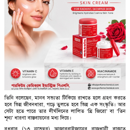
তিনি বলেছেন, মানব সভ্যতা টিকিয়ে রাখতে হলে গ্রহণ করতে
হবে ভিন্ন জীবনধারা, গড়ে তুলতে হবে ভিন্ন এক সংস্কৃতি। আর
সেটা হতে পারে তার দীর্ঘদিনের লালিত ‘থ্রি জিরো’ বা ‘তিন
শূন্য’ ধারণা বাস্তবায়নের মধ্য দিয়ে।
বুধবার (১৩ নভেম্বর) আজারবাইজানের রাজধানী বাকুতে