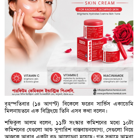
বৃহস্পতিবার (১৪ আগস্ট) বিকেলে ফরেন সার্ভিস একাডেমি
মিলনায়তনে এক বিফ্রিংয়ে তিনি এসব কথা বলেন।
শফিকুল আলম বলেন, ১১টি সংস্কার কমিশনের মধ্যে ১০টা
কমিশনের যেগুলো আশু সুপারিশ বাস্তবায়নযোগ্য, সেগুলো নিয়ে
আজকে আবার একটা বড় আলোচনা হয়েছে। গত সপ্তাহে আমরা