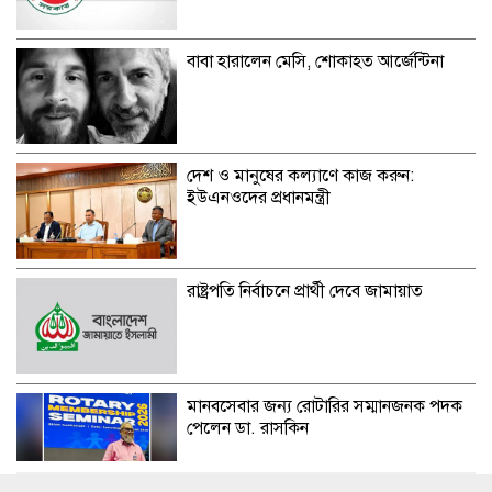
বাবা হারালেন মেসি, শোকাহত আর্জেন্টিনা
দেশ ও মানুষের কল্যাণে কাজ করুন:
ইউএনওদের প্রধানমন্ত্রী
রাষ্ট্রপতি নির্বাচনে প্রার্থী দেবে জামায়াত
মানবসেবার জন্য রোটারির সম্মানজনক পদক
পেলেন ডা. রাসকিন