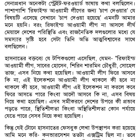
সেনাপ্রধান অনেকটা স্ট্রেইট-ফরওয়ার্ড ভাষায় কথা বলছিলেন।
পাশাপাশি 'রিফাইন্ড আওয়ামী লীগের জন্য 'চাপ দেওয়ার' যে
বিষয়টি এসেছে সেখানে 'চাপ দেওয়া হয়েছে' এমনটি আমার
মনে হয়নি। বরং রিফাইন্ড আওয়ামী লীগ না আসলে দীর্ঘ
মেয়াদে দেশের পরিস্থিতি এবং রাজনৈতিক দলগুলোর মধ্যে যে
সমস্যার সৃষ্টি হবে সেটা তিনি অতি আত্মবিশ্বাসের সাথে
বলছিলেন।
হাসনাতের বক্তব্যে যে টপিকগুলো এসেছিল, যেমন- "রিফাইন্ড
আওয়ামী লীগ, সাবের হোসেন, শিরিন শারমিন চৌধুরী, সোহেল
তাজ; এসব নিয়ে কথা হয়েছিল। আওয়ামী লীগ ফিরে আসবে
কি না, এই ইলেকশনে আওয়ামী লীগ থাকলে কী হবে না
থাকলে কী হবে, আওয়ামী লীগ এই ইলেকশন না করলে কবে
ফিরে আসতে পারে কিংবা আদৌ আসবে কি না, এসব বিষয়
নিয়ে কথা হয়েছিল। এসব সমীকরণে দেশের উপরে কী প্রভাব
পড়তে পারে, স্থিতিশীলতা কিংবা অস্থিতিশীলতা কোন পর্যায়ে
যেতে পারে সেসব নিয়ে কথা হয়েছিল।
কিন্তু যেই টোনে হাসনাতের ফেসবুক লেখা উপস্থাপন করা হয়েছে
আমি মনে করি- কনভারসেশন ততটা এক্সট্রিম ছিল না। তবে