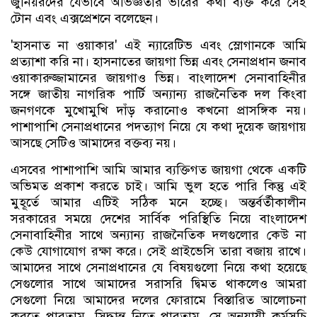
জুনিয়রদের যেভাবে অভিজ্ঞতার ভারের কথা ব্যক্ত করে সেই
টোন এবং এক্সপ্রেশনে বলেছেন।
'হাসনাত না ওয়াকার' এই ন্যারেটিভ এবং স্লোগানকে আমি
প্রত্যাশা করি না। হাসনাতের জায়গা ভিন্ন এবং সেনাপ্রধান জনাব
ওয়াকারুজ্জামানের জায়গাও ভিন্ন। বাংলাদেশ সেনাবাহিনীর
সঙ্গে জাতীয় নাগরিক পার্টি অন্যান্য রাজনৈতিক দল কিংবা
জনগণকে মুখোমুখি দাঁড় করানোও কখনো প্রাসঙ্গিক নয়।
পাশাপাশি সেনাপ্রধানের পদত্যাগ নিয়ে যে কথা দুয়েক জায়গায়
আসছে সেটিও আমাদের বক্তব্য নয়।
এসবের পাশাপাশি আমি আমার ব্যক্তিগত জায়গা থেকে একটি
অভিমত প্রকাশ করতে চাই। আমি ভুল হতে পারি কিন্তু এই
মুহূর্তে আমার এটিই সঠিক মনে হচ্ছে। অন্তর্বর্তীকালীন
সরকারের সময়ে দেশের সার্বিক পরিস্থিতি নিয়ে বাংলাদেশ
সেনাবাহিনীর সাথে অন্যান্য রাজনৈতিক দলগুলোর কেউ না
কেউ যোগাযোগ রক্ষা করে। সেই প্রাইভেসি তারা বজায় রাখে।
আমাদের সাথে সেনাপ্রধানের যে বিষয়গুলো নিয়ে কথা হয়েছে
সেগুলোর সাথে আমাদের সরাসরি দ্বিমত থাকলেও আমরা
সেগুলো নিয়ে আমাদের দলের ফোরামে বিস্তারিত আলোচনা
করতে পারতাম, সিদ্ধান্ত নিতে পারতাম, সে অনুযায়ী কর্মসূচি