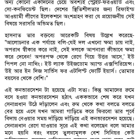
অন্য কোনো একদিনের চেয়ে অবশ্যই স্ট্রেইট-ফরওয়ার্ড এবং
সো-কনফিডেন্ট ছিল। দেশের স্থিতিশীলতার জন্য রিফাইন্ড
আওয়ামী লীগের ইলেকশনে অংশগ্রহণ করা যে প্রয়োজনীয় সেই
বিষয়ে সরাসরি অভিমত ছিল।
হাসনাত তার বক্তব্যে আরেকটি বিষয় উল্লেখ করেছে-
"আলোচনার এক পর্যায়ে বলি-যেই দল এখনো ক্ষমা চায় নাই,
অপরাধ স্বীকার করে নাই, সেই দলকে আপনারা কীভাবে ক্ষমা
করে দেবেন! অপরপক্ষ থেকে রেগে গিয়ে উত্তর আসে,' ইউ
পিপল নো নাথিং। ইউ ল্যাক উইজডোম অ্যান্ড এক্সপিরিয়েন্স।
উই আর ইন দিজ সার্ভিস ফর এটলিস্ট ফোর্টি ইয়ার্স। তোমার
বয়সের থেকে বেশি।"
এই কনভারসেশন টা হয়েছে এটা সত্য। কিন্তু আমাদের রুমে
বসে হওয়া কনভারসেশন হঠাৎ এককভাবে শেষ করে যখন
সেনাপ্রধান উঠে দাঁড়ালেন এবং রুম থেকে কথা বলতে বলতে
বের হয়ে এসে যখন আমরা গাড়িতে করে ফিরবো তার পূর্বে
বিদায় নেওয়ার সময় দাঁড়িয়ে দাঁড়িয়ে এই কনভারসেশন হয়েছে।
সেনাপ্রধান রেগে যাওয়ার সুরে এই কথা বলেছেন বলে আমার
মনে হয়নি বরং বয়সে তুলনামূলক বেশ সিনিয়র কেউ