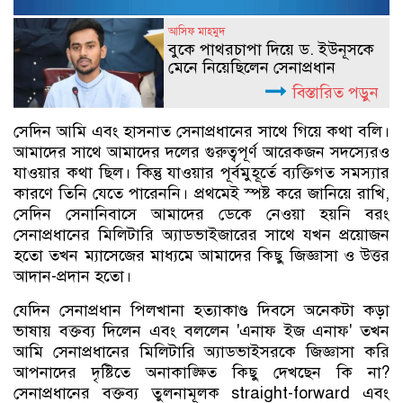
আসিফ মাহমুদ
বুকে পাথরচাপা দিয়ে ড. ইউনূসকে
মেনে নিয়েছিলেন সেনাপ্রধান
বিস্তারিত পড়ুন
সেদিন আমি এবং হাসনাত সেনাপ্রধানের সাথে গিয়ে কথা বলি।
আমাদের সাথে আমাদের দলের গুরুত্বপূর্ণ আরেকজন সদস্যেরও
যাওয়ার কথা ছিল। কিন্তু যাওয়ার পূর্বমুহূর্তে ব্যক্তিগত সমস্যার
কারণে তিনি যেতে পারেননি। প্রথমেই স্পষ্ট করে জানিয়ে রাখি,
সেদিন সেনানিবাসে আমাদের ডেকে নেওয়া হয়নি বরং
সেনাপ্রধানের মিলিটারি অ্যাডভাইজারের সাথে যখন প্রয়োজন
হতো তখন ম্যাসেজের মাধ্যমে আমাদের কিছু জিজ্ঞাসা ও উত্তর
আদান-প্রদান হতো।
যেদিন সেনাপ্রধান পিলখানা হত্যাকাণ্ড দিবসে অনেকটা কড়া
ভাষায় বক্তব্য দিলেন এবং বললেন 'এনাফ ইজ এনাফ' তখন
আমি সেনাপ্রধানের মিলিটারি অ্যাডভাইসরকে জিজ্ঞাসা করি
আপনাদের দৃষ্টিতে অনাকাঙ্ক্ষিত কিছু দেখছেন কি না?
সেনাপ্রধানের বক্তব্য তুলনামূলক straight-forward এবং