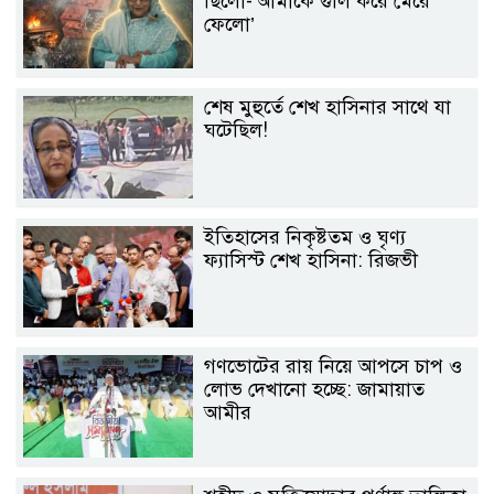
ছিলো-‘আমাকে গুলি করে মেরে
ফেলো’
শেষ মুহুর্তে শেখ হাসিনার সাথে যা
ঘটেছিল!
ইতিহাসের নিকৃষ্টতম ও ঘৃণ্য
ফ্যাসিস্ট শেখ হাসিনা: রিজভী
গণভোটের রায় নিয়ে আপসে চাপ ও
লোভ দেখানো হচ্ছে: জামায়াত
আমীর