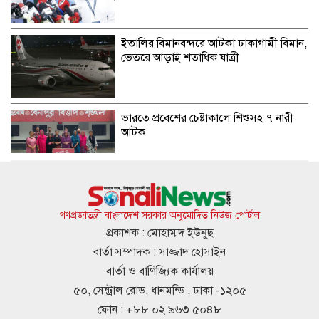
ইতালির বিমানবন্দরে আটকা ঢাকাগামী বিমান,
ভেতরে আড়াই শতাধিক যাত্রী
ভারতে প্রবেশের চেষ্টাকালে শিশুসহ ৭ নারী
আটক
কুপ্রস্তাবে রাজি না হওয়ায় তরুণীকে চুরির
অপবাদ, চুল কেটে নির্যাতন
গণপ্রজাতন্ত্রী বাংলাদেশ সরকার অনুমোদিত নিউজ পোর্টাল
প্রকাশক : মোহাম্মদ ইউনুছ
বার্তা সম্পাদক : সাজ্জাদ হোসাইন
সাকিবের দেশে ফেরার কোনো সুযোগ নেই:
বার্তা ও বাণিজ্যিক কার্যালয়
ক্রীড়া প্রতিমন্ত্রী
৫০, সেন্ট্রাল রোড, ধানমন্ডি , ঢাকা -১২০৫
ফোন : +৮৮ ০২ ৯৬৩ ৫০৪৮