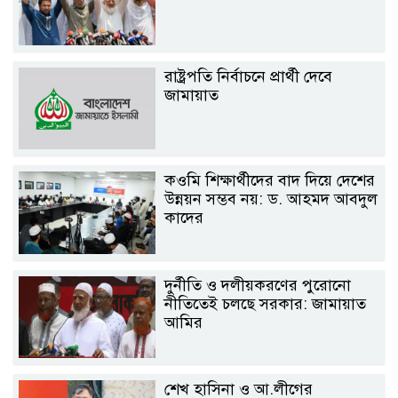
রাষ্ট্রপতি নির্বাচনে প্রার্থী দেবে
জামায়াত
কওমি শিক্ষার্থীদের বাদ দিয়ে দেশের
উন্নয়ন সম্ভব নয়: ড. আহমদ আবদুল
কাদের
দুর্নীতি ও দলীয়করণের পুরোনো
নীতিতেই চলছে সরকার: জামায়াত
আমির
শেখ হাসিনা ও আ.লীগের