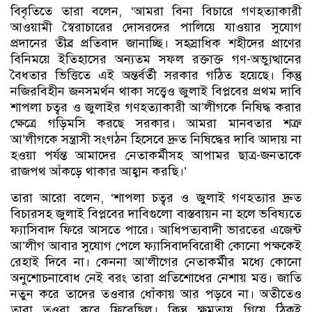
বিবৃতিতে তারা বলেন, ‘আমরা বিনা বিচারে গণহত্যাকারী
আওয়ামী স্বৈরাচারের দোসরদের পালিয়ে যাওয়ার সুযোগ
প্রদানের তীব্র প্রতিবাদ জানাচ্ছি। সহস্রাধিক শহীদের প্রাণের
বিনিময়ে ইতিহাসের অন্যতম সফল রক্তাক্ত গণ-অভ্যুত্থানের
বৈধতার ভিত্তিতে এই অন্তর্বর্তী সরকার গঠিত হয়েছে। কিন্তু
নজিরবিহীন জনসমর্থন থাকা সত্ত্বেও জুলাই বিপ্লবের প্রথম দাবি
শাপলা চত্বর ও জুলাইর গণহত্যাকারী আ’লীগকে নিষিদ্ধ করার
ক্ষেত্রে গড়িমসি করছে সরকার। আমরা মানবতার শত্রু
আ’লীগকে সন্ত্রাসী সংগঠন হিসেবে দ্রুত নিষিদ্ধের দাবি আদায় না
হওয়া পর্যন্ত আমাদের নেতাকর্মীসহ আপামর ছাত্র-জনতাকে
রাজপথ আঁকড়ে থাকার আহ্বান করছি।’
তারা আরো বলেন, ‘শাপলা চত্বর ও জুলাই গণহত্যার দ্রুত
বিচারসহ জুলাই বিপ্লবের দাবিগুলো বাস্তবায়ন না হলে ভবিষ্যতে
ফ্যাসিবাদ ফিরে আসতে পারে। আধিপত্যবাদী ভারতের এজেন্ট
আ’লীগ আবার সুযোগ পেলে ফ্যাসিবাদবিরোধী কোনো পক্ষকেই
রেহাই দিবে না। কেননা আ’লীগের নেতাকর্মীর মধ্যে কোনো
অনুশোচনাবোধ নেই বরং তারা প্রতিশোধের নেশায় মত্ত। জাতি
নতুন করে তাদের তওবার ধোঁকায় আর পড়বে না। অতীতেও
তারা তওবা করে ফিরেছিল। কিন্তু ক্ষমতায় গিয়ে ঠিকই