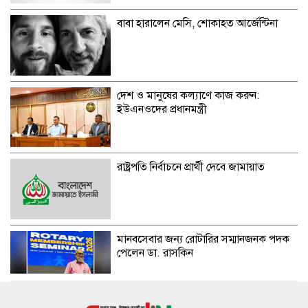
বাবা হারালেন মেসি, শোকাহত আর্জেন্টিনা
দেশ ও মানুষের কল্যাণে কাজ করুন:
ইউএনওদের প্রধানমন্ত্রী
রাষ্ট্রপতি নির্বাচনে প্রার্থী দেবে জামায়াত
মানবসেবার জন্য রোটারির সম্মানজনক পদক
পেলেন ডা. রাসকিন