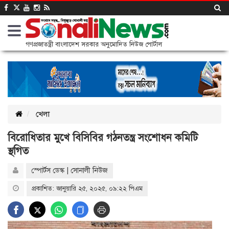
গণপ্রজাতন্ত্রী বাংলাদেশ সরকার অনুমোদিত নিউজ পোর্টাল
খেলা
বিরোধিতার মুখে বিসিবির গঠনতন্ত্র সংশোধন কমিটি
স্থগিত
স্পোর্টস ডেস্ক | সোনালী নিউজ
প্রকাশিত: জানুয়ারি ২৫, ২০২৫, ০৯:২২ পিএম