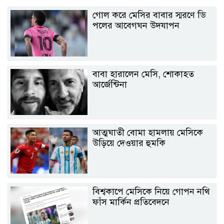
গোল করে মেসির বাবার স্মরণে ডি
পলের আবেগঘন উদযাপন
বাবা হারালেন মেসি, শোকাহত
আর্জেন্টিনা
আত্মঘাতী বোমা হামলায় মেসিকে
উড়িয়ে দেওয়ার হুমকি
বিশ্বকাপে মেসিকে নিয়ে গোপন নথি
ফাঁস মার্কিন প্রতিবেদনে