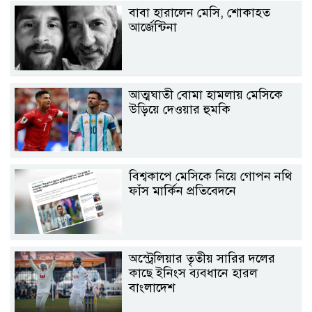
বাবা হারালেন মেসি, শোকাহত
আর্জেন্টিনা
আত্মঘাতী বোমা হামলায় মেসিকে
উড়িয়ে দেওয়ার হুমকি
বিশ্বকাপে মেসিকে নিয়ে গোপন নথি
ফাঁস মার্কিন প্রতিবেদনে
অস্ট্রেলিয়ার তৃতীয় সারির দলের
কাছে ইনিংস ব্যবধানে হারল
বাংলাদেশ