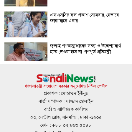
এসএসসির ফল প্রকাশ সোমবার, যেভাবে
জানা যাবে এবার
জুলাই গণঅভ্যুত্থানের লক্ষ্য ও উদ্দেশ্য ব্যর্থ
হতে দেওয়া হবে না: গণপূর্ত প্রতিমন্ত্রী
বিমানবন্দরে ভিআইপি-সিআইপিদেরও তল্লাশির
সিদ্ধান্ত
গণপ্রজাতন্ত্রী বাংলাদেশ সরকার অনুমোদিত নিউজ পোর্টাল
প্রকাশক : মোহাম্মদ ইউনুছ
বার্তা সম্পাদক : সাজ্জাদ হোসাইন
রুশ পারমাণবিক আইসব্রেকারে উত্তর মেরু
বার্তা ও বাণিজ্যিক কার্যালয়
অভিযানে বাংলাদেশী শিক্ষার্থী প্রত্যয়
৫০, সেন্ট্রাল রোড, ধানমন্ডি , ঢাকা -১২০৫
ফোন : +৮৮ ০২ ৯৬৩ ৫০৪৮