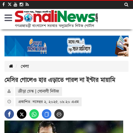
গণপ্রজাতন্ত্রী বাংলাদেশ সরকার অনুমোদিত নিউজ পোর্টাল
খেলা
মেসির গোলেও হার এড়াতে পারল না ইন্টার মায়ামি
ক্রীড়া ডেস্ক | সোনালী নিউজ
প্রকাশিত: নভেম্বর ২, ২০২৫, ০৯:২০ এএম