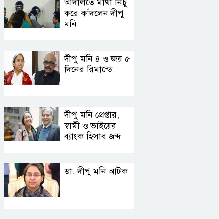
আদালতে মাথা নিচু
পারমাণবিক
করে কাঁদলেন দীপু
আইসব্রেকারে
মনি
উত্তর মেরু
অভিযানে
সাবেক
বাংলাদেশী
সেনাসদস্য
শিক্ষার্থী প্রত্যয়
দীপু মনি ৪ ও জয় ৫
হাফিজুরের
দিনের রিমান্ডে
জামিন স্থগিত,
আত্মসমর্পণের
প্রথম শ্রেণিতে
নির্দেশ
পরীক্ষা নয়,
লটারিতে ভর্তি
দীপু মনি গ্রেপ্তার,
স্বামী ও ভাইয়ের
বঙ্গবন্ধুর
ব্যাংক হিসাব জব্দ
আদর্শের
সৈনিকের
পদোন্নতি,
ডা. দীপু মনি আটক
হলেন সচিব
পুলিশের ৭
কর্মকর্তা বদলি