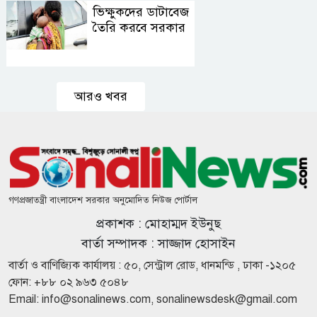
ভিক্ষুকদের ডাটাবেজ
কুড়িগ্রামের
তৈরি করবে সরকার
সাংবাদিকের
উপর হামলার
প্রতিবাদে
মানববন্ধন
শাহ্জালাল
ইসলামী
আরও খবর
ব্যাংকের সাথে
পদ্মা
ডায়াগনস্টিক
খুলনায় অস্ত্রসহ
সেন্টারের চুক্তি
সন্ত্রাসী গ্রুপের
স্বাক্ষর
সদস্য রুবেল
গ্রেপ্তার
গণপ্রজাতন্ত্রী বাংলাদেশ সরকার অনুমোদিত নিউজ পোর্টাল
দফায় দফায়
প্রকাশক : মোহাম্মদ ইউনুছ
সময়
বাড়ালেও ৬২
বার্তা সম্পাদক : সাজ্জাদ হোসাইন
শতাংশ
বার্তা ও বাণিজ্যিক কার্যালয় : ৫০, সেন্ট্রাল রোড, ধানমন্ডি , ঢাকা -১২০৫
টিআইএনধারী
দুই বছরেই
ফোন: +৮৮ ০২ ৯৬৩ ৫০৪৮
রিটার্ন দেয়নি
গর্ত আর
Email:
info@sonalinews.com
,
sonalinewsdesk@gmail.com
খানাখন্দে ভরা