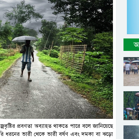
আ
ল ছবি
বজ্রবৃষ্টির প্রবণতা অব্যাহত থাকতে পারে বলে জানিয়েছে
 ধরনের ভারী থেকে ভারী বর্ষণ এবং দমকা বা ঝড়ো