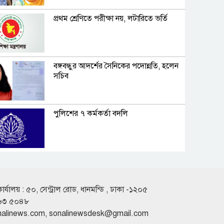
প্রথম শ্রেণিতে পরীক্ষা নয়, লটারিতে ভর্তি
বঙ্গবন্ধুর আদর্শের সৈনিকের পদোন্নতি, হলেন
সচিব
পুলিশের ৭ কর্মকর্তা বদলি
কুড়িগ্রামের সাংবাদিকের উপর হামলার
প্রতিবাদে মানববন্ধন
কার্যালয় : ৫০, সেন্ট্রাল রোড, ধানমন্ডি , ঢাকা -১২০৫
৬৩ ৫০৪৮
শাহ্জালাল ইসলামী ব্যাংকের সাথে পদ্মা
nalinews.com
,
sonalinewsdesk@gmail.com
ডায়াগনস্টিক সেন্টারের চুক্তি স্বাক্ষর