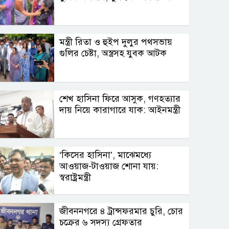
মন্ত্রী রিতা ও হুইপ দুলুর পথসভায়
গুলির চেষ্টা, অস্ত্রসহ যুবক আটক
শেখ হাসিনা ফিরে আসুক, গণহত্যার
দায় নিয়ে কারাগারে যাক: আইনমন্ত্রী
‘কিসের হাসিনা’, মাঝেমধ্যে
আওয়াজ-টাওয়াজ শোনা যায়:
স্বরাষ্ট্রমন্ত্রী
জীবননগরে ৪ ট্রান্সফরমার চুরি, চোর
চক্রের ৬ সদস্য গ্রেফতার