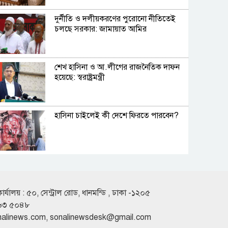
দুর্নীতি ও দলীয়করণের পুরোনো নীতিতেই
চলছে সরকার: জামায়াত আমির
শেখ হাসিনা ও আ.লীগের রাজনৈতিক দাফন
হয়েছে: স্বরাষ্ট্রমন্ত্রী
হাসিনা চাইলেই কী দেশে ফিরতে পারবেন?
বিশ্বকাপে মেসিকে নিয়ে গোপন নথি ফাঁস
মার্কিন প্রতিবেদনে
কার্যালয় : ৫০, সেন্ট্রাল রোড, ধানমন্ডি , ঢাকা -১২০৫
৬৩ ৫০৪৮
তারেক রহমানকেও আয়নাঘরে নিয়ে নির্যাতন
nalinews.com
,
sonalinewsdesk@gmail.com
করা হয়েছিল: চিফ প্রসিকিউটর