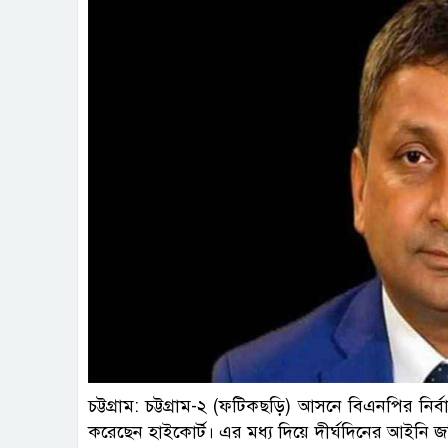
ছবি : প
চট্টগ্রাম: চট্টগ্রাম-২ (ফটিকছড়ি) আসনে বিএনপির নির্
করেছেন হাইকোর্ট। এর মধ্য দিয়ে দীর্ঘদিনের আইনি 