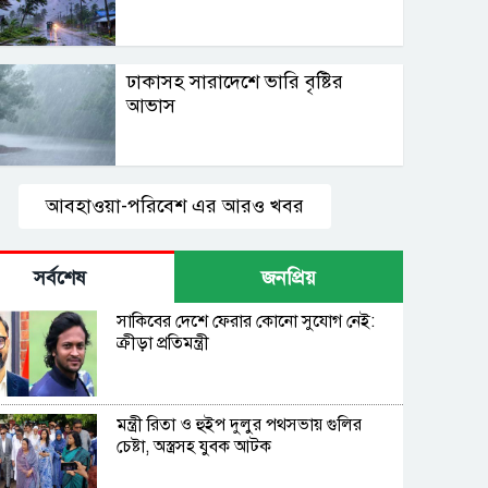
ঢাকাসহ সারাদেশে ভারি বৃষ্টির
আভাস
আবহাওয়া-পরিবেশ এর আরও খবর
সর্বশেষ
জনপ্রিয়
সাকিবের দেশে ফেরার কোনো সুযোগ নেই:
ক্রীড়া প্রতিমন্ত্রী
মন্ত্রী রিতা ও হুইপ দুলুর পথসভায় গুলির
চেষ্টা, অস্ত্রসহ যুবক আটক