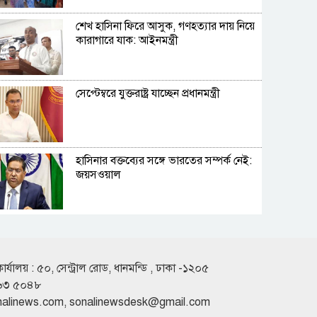
শেখ হাসিনা ফিরে আসুক, গণহত্যার দায় নিয়ে
কারাগারে যাক: আইনমন্ত্রী
সেপ্টেম্বরে যুক্তরাষ্ট্র যাচ্ছেন প্রধানমন্ত্রী
হাসিনার বক্তব্যের সঙ্গে ভারতের সম্পর্ক নেই:
জয়সওয়াল
লিবিয়ায় অপহৃত ১৩ বাংলাদেশি উদ্ধার
কার্যালয় : ৫০, সেন্ট্রাল রোড, ধানমন্ডি , ঢাকা -১২০৫
৬৩ ৫০৪৮
‘কিসের হাসিনা’, মাঝেমধ্যে আওয়াজ-
nalinews.com
,
sonalinewsdesk@gmail.com
টাওয়াজ শোনা যায়: স্বরাষ্ট্রমন্ত্রী