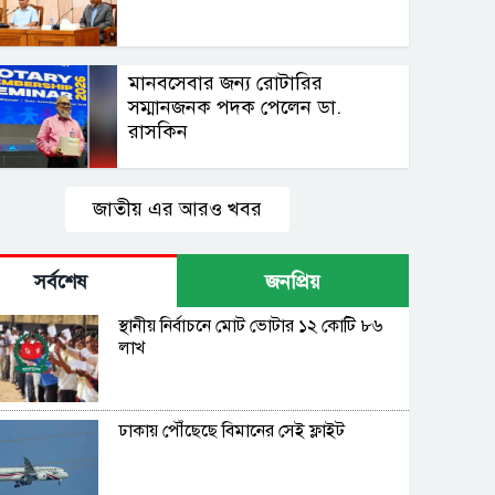
মানবসেবার জন্য রোটারির
সম্মানজনক পদক পেলেন ডা.
রাসকিন
জাতীয় এর আরও খবর
সর্বশেষ
জনপ্রিয়
স্থানীয় নির্বাচনে মোট ভোটার ১২ কোটি ৮৬
লাখ
ঢাকায় পৌঁছেছে বিমানের সেই ফ্লাইট