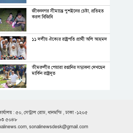
জীবননগর সীমান্তে পুশইনের চেষ্টা, প্রতিহত
করল বিজিবি
১১ দলীয় ঐক্যের রাষ্ট্রপতি প্রার্থী অলি আহমদ
ভীমরুলীর পেয়ারা রপ্তানির সম্ভাবনা দেখছেন
মার্কিন রাষ্ট্রদূত
রাষ্ট্রপতি নির্বাচনে দুই মনোনয়নপত্র সংগ্রহ
করেছে বিএনপি
কার্যালয় : ৫০, সেন্ট্রাল রোড, ধানমন্ডি , ঢাকা -১২০৫
৬৩ ৫০৪৮
মাতারবাড়ি পৌঁছেছেন প্রধানমন্ত্রী
nalinews.com
,
sonalinewsdesk@gmail.com