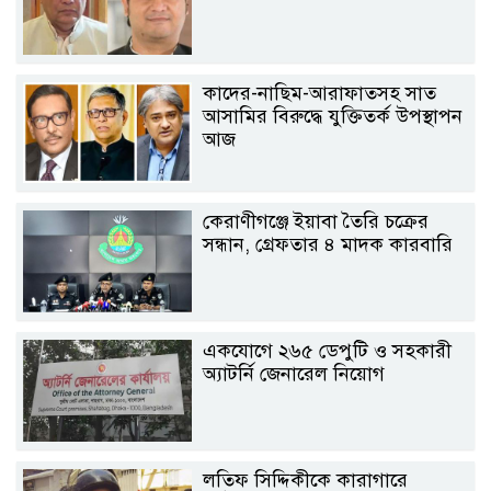
কাদের-নাছিম-আরাফাতসহ সাত
আসামির বিরুদ্ধে যুক্তিতর্ক উপস্থাপন
আজ
কেরাণীগঞ্জে ইয়াবা তৈরি চক্রের
সন্ধান, গ্রেফতার ৪ মাদক কারবারি
একযোগে ২৬৫ ডেপুটি ও সহকারী
অ্যাটর্নি জেনারেল নিয়োগ
লতিফ সিদ্দিকীকে কারাগারে