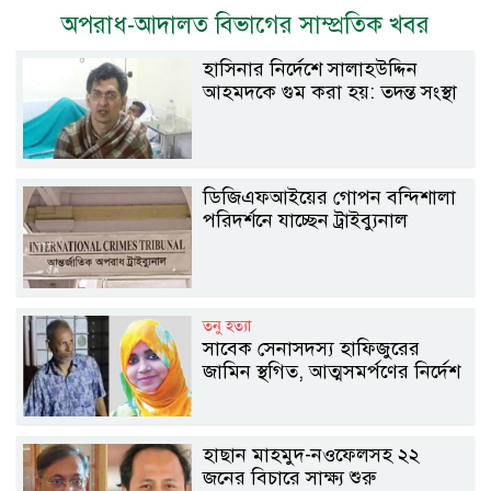
অপরাধ-আদালত বিভাগের সাম্প্রতিক খবর
হাসিনার নির্দেশে সালাহউদ্দিন
আহমদকে গুম করা হয়: তদন্ত সংস্থা
ডিজিএফআইয়ের গোপন বন্দিশালা
পরিদর্শনে যাচ্ছেন ট্রাইব্যুনাল
তনু হত্যা
সাবেক সেনাসদস্য হাফিজুরের
জামিন স্থগিত, আত্মসমর্পণের নির্দেশ
হাছান মাহমুদ-নওফেলসহ ২২
জনের বিচারে সাক্ষ্য শুরু