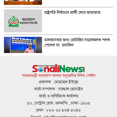
রাষ্ট্রপতি নির্বাচনে প্রার্থী দেবে জামায়াত
মানবসেবার জন্য রোটারির সম্মানজনক পদক
পেলেন ডা. রাসকিন
হাসিনার নির্দেশে সালাহউদ্দিন আহমদকে গুম
করা হয়: তদন্ত সংস্থা
গণপ্রজাতন্ত্রী বাংলাদেশ সরকার অনুমোদিত নিউজ পোর্টাল
প্রকাশক : মোহাম্মদ ইউনুছ
বার্তা সম্পাদক : সাজ্জাদ হোসাইন
আবারও ৪ দিনের লম্বা ছুটির সুযোগ
বার্তা ও বাণিজ্যিক কার্যালয়
৫০, সেন্ট্রাল রোড, ধানমন্ডি , ঢাকা -১২০৫
ফোন : +৮৮ ০২ ৯৬৩ ৫০৪৮