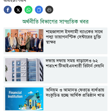
এএইচ/পিএস
অর্থনীতি বিভাগের সাম্প্রতিক খবর
শাহ্জালাল ইসলামী ব্যাংকের সাথে
পদ্মা ডায়াগনস্টিক সেন্টারের চুক্তি
স্বাক্ষর
দফায় দফায় সময় বাড়ালেও ৬২
শতাংশ টিআইএনধারী রিটার্ন দেয়নি
অনিয়ম ও আমানত ফেরতে ব্যর্থতায়
সংকুচিত হচ্ছে আর্থিক প্রতিষ্ঠান খাত