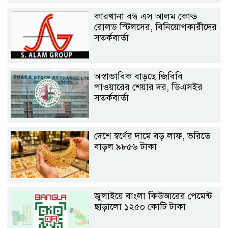
কারখানা বন্ধ এস আলম কোল্ড
রোলড স্টিলসের, বিনিয়োগকারীদের
সতর্কবার্তা
অস্বাভাবিক বাড়ছে জিবিবি
পাওয়ারের শেয়ার দর, ডিএসইর
সতর্কবার্তা
দেশে স্বর্ণের দামে বড় লাফ, ভরিতে
বাড়ল ৯৮৫৬ টাকা
জুলাইয়ে বাংলা কিউআরের পেমেন্ট
ছাড়ালো ১২৫০ কোটি টাকা