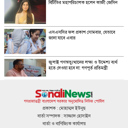
বিটিভির মহাপরিচালক হলেন কাজী জেসিন
এসএসসির ফল প্রকাশ সোমবার, যেভাবে
জানা যাবে এবার
জুলাই গণঅভ্যুত্থানের লক্ষ্য ও উদ্দেশ্য ব্যর্থ
হতে দেওয়া হবে না: গণপূর্ত প্রতিমন্ত্রী
বিমানবন্দরে ভিআইপি-সিআইপিদেরও তল্লাশির
সিদ্ধান্ত
গণপ্রজাতন্ত্রী বাংলাদেশ সরকার অনুমোদিত নিউজ পোর্টাল
প্রকাশক : মোহাম্মদ ইউনুছ
বার্তা সম্পাদক : সাজ্জাদ হোসাইন
রুশ পারমাণবিক আইসব্রেকারে উত্তর মেরু
বার্তা ও বাণিজ্যিক কার্যালয়
অভিযানে বাংলাদেশী শিক্ষার্থী প্রত্যয়