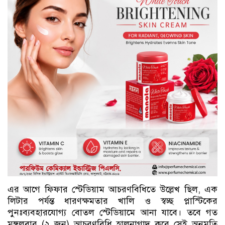
এর আগে ফিফার স্টেডিয়াম আচরণবিধিতে উল্লেখ ছিল, এক
লিটার পর্যন্ত ধারণক্ষমতার খালি ও স্বচ্ছ প্লাস্টিকের
পুনঃব্যবহারযোগ্য বোতল স্টেডিয়ামে আনা যাবে। তবে গত
মঙ্গলবার (২ জুন) আচরণবিধি হালনাগাদ করে সেই অনুমতি