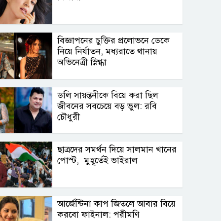
বিজ্ঞাপনের চুক্তির প্রলোভনে ডেকে
নিয়ে নির্যাতন, মধ্যরাতে থানায়
অভিনেত্রী স্নিগ্ধা
ডলি সায়ন্তনীকে বিয়ে করা ছিল
জীবনের সবচেয়ে বড় ভুল: রবি
চৌধুরী
ছাত্রদের সমর্থন দিয়ে সালমান খানের
পোস্ট, মুহূর্তেই ভাইরাল
আর্জেন্টিনা কাপ জিতলে আবার বিয়ে
করবো ফাইনাল: পরীমণি