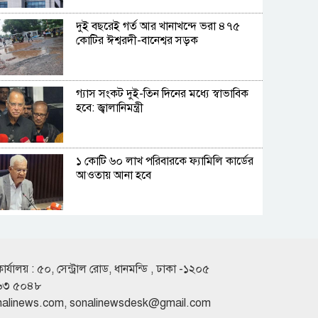
দুই বছরেই গর্ত আর খানাখন্দে ভরা ৪৭৫
কোটির ঈশ্বরদী-বানেশ্বর সড়ক
গ্যাস সংকট দুই-তিন দিনের মধ্যে স্বাভাবিক
হবে: জ্বালানিমন্ত্রী
১ কোটি ৬০ লাখ পরিবারকে ফ্যামিলি কার্ডের
আওতায় আনা হবে
হাম উপসর্গে প্রাণ গেল আরও ৬ শিশুর
কার্যালয় : ৫০, সেন্ট্রাল রোড, ধানমন্ডি , ঢাকা -১২০৫
৬৩ ৫০৪৮
অনিয়ম ও আমানত ফেরতে ব্যর্থতায় সংকুচিত
nalinews.com
,
sonalinewsdesk@gmail.com
হচ্ছে আর্থিক প্রতিষ্ঠান খাত