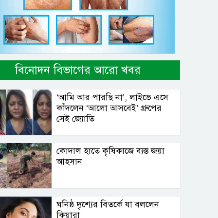
বিনোদন বিভাগের আরো খবর
‘আমি আর পারছি না’, লাইভে এসে
কাঁদলেন ‘আলো আসবেই’ গ্রুপের
সেই জ্যোতি
কোদাল হাতে কৃষিকাজে ব্যস্ত জয়া
আহসান
ঘনিষ্ঠ দৃশ্যের বিতর্কে যা বললেন
কিয়ারা