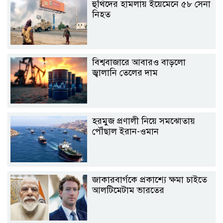
হুথিদের হামলায় ইয়েমেনে ৫৮ সেনা
নিহত
বিশ্ববাজারে আবারও বাড়লো
জ্বালানি তেলের দাম
হরমুজ প্রণালী নিয়ে সমঝোতায়
পৌঁছাল ইরান-ওমান
জাকারবার্গকে প্রকাশ্যে ক্ষমা চাইতে
আলটিমেটাম ভারতের