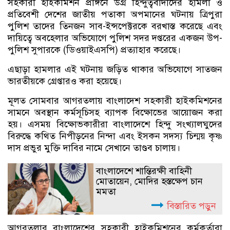
সহকারী হাইকমিশন প্রাঙ্গনে উগ্র হিন্দুত্ববাদীদের হামলা ও
প্রতিবেশী দেশের জাতীয় পতাকা অপমানের ঘটনায় ত্রিপুরা
পুলিশ তাদের তিনজন সাব-ইন্সপেক্টরকে বরখাস্ত করেছে এবং
দায়িত্বে অবহেলার অভিযোগে পুলিশ সদর দপ্তরের একজন উপ-
পুলিশ সুপারকে (ডিওয়াইএসপি) প্রত্যাহার করেছে।
এছাড়া হামলার এই ঘটনায় জড়িত থাকার অভিযোগে সাতজন
ভারতীয়কে গ্রেপ্তারও করা হয়েছে।
মূলত সোমবার আগরতলায় বাংলাদেশ সহকারী হাইকমিশনের
সামনে অবস্থান কর্মসূচিসহ ব্যাপক বিক্ষোভের আয়োজন করা
হয়। এসময় বিক্ষোভকারীরা বাংলাদেশে হিন্দু সংখ্যালঘুদের
বিরুদ্ধে কথিত নিপীড়নের নিন্দা এবং ইসকন সদস্য চিন্ময় কৃষ্ণ
দাস প্রভুর মুক্তি দাবির নামে সেখানে তাণ্ডব চালায়।
বাংলাদেশে শান্তিরক্ষী বাহিনী
মোতায়েন, মোদির হস্তক্ষেপ চান
মমতা
বিস্তারিত পড়ুন
আগরতলার বাংলাদেশের সহকারী হাইকমিশনের কর্মকর্তারা