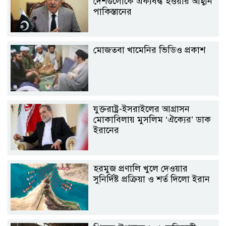
দেশগুলোকে ঐক্যবদ্ধ হওয়ার আহ্বান
পাকিস্তানের
মোজতবা খামেনির ভিডিও প্রকাশ
যুক্তরাষ্ট্র-ইসরাইলের আগ্রাসন
মোকাবিলায় মুসলিম ‘ঐক্যের’ ডাক
ইরানের
হরমুজ প্রণালি খুলে দেওয়ার
সুনির্দিষ্ট প্রক্রিয়া ও শর্ত দিলো ইরান