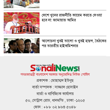
দেশে খুনের রাজনীতি কায়েম করতে দেওয়া
হবে না: জামায়াত আমির
আলোচনা খুবই ভালো ও খুবই হাম্বল, বৈঠকের
পর ভারতীয় হাইকমিশনার
একাদশ শ্রেণিতে ভর্তির মূল্যায়নের পদ্ধতি
জানালেন শিক্ষামন্ত্রী
গণপ্রজাতন্ত্রী বাংলাদেশ সরকার অনুমোদিত নিউজ পোর্টাল
প্রকাশক : মোহাম্মদ ইউনুছ
বার্তা সম্পাদক : সাজ্জাদ হোসাইন
শেখ হাসিনাকে ফেরাতে ভারতের প্রতি যে
বার্তা ও বাণিজ্যিক কার্যালয়
আহ্বান জানাল বাংলাদেশ
৫০, সেন্ট্রাল রোড, ধানমন্ডি , ঢাকা -১২০৫
ফোন : +৮৮ ০২ ৯৬৩ ৫০৪৮