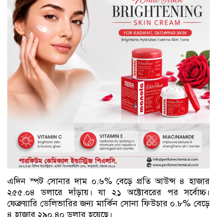
এদিন স্পট সোনার দাম ০.৬% বেড়ে প্রতি আউন্স ৪ হাজার
২৫৫.০৪ ডলারে দাঁড়ায়। যা ২১ অক্টোবরের পর সর্বোচ্চ।
ফেব্রুয়ারি ডেলিভারির জন্য মার্কিন সোনা ফিউচার ০.৮% বেড়ে
৪ হাজার ২৯০.৪০ ডলার হয়েছে।