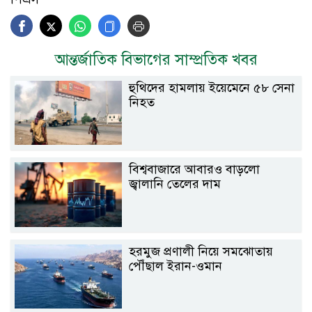
আন্তর্জাতিক বিভাগের সাম্প্রতিক খবর
হুথিদের হামলায় ইয়েমেনে ৫৮ সেনা
নিহত
বিশ্ববাজারে আবারও বাড়লো
জ্বালানি তেলের দাম
হরমুজ প্রণালী নিয়ে সমঝোতায়
পৌঁছাল ইরান-ওমান