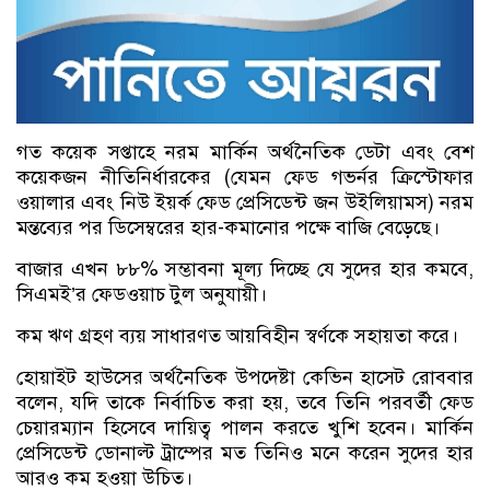
গত কয়েক সপ্তাহে নরম মার্কিন অর্থনৈতিক ডেটা এবং বেশ
কয়েকজন নীতিনির্ধারকের (যেমন ফেড গভর্নর ক্রিস্টোফার
ওয়ালার এবং নিউ ইয়র্ক ফেড প্রেসিডেন্ট জন উইলিয়ামস) নরম
মন্তব্যের পর ডিসেম্বরের হার-কমানোর পক্ষে বাজি বেড়েছে।
বাজার এখন ৮৮% সম্ভাবনা মূল্য দিচ্ছে যে সুদের হার কমবে,
সিএমই’র ফেডওয়াচ টুল অনুযায়ী।
কম ঋণ গ্রহণ ব্যয় সাধারণত আয়বিহীন স্বর্ণকে সহায়তা করে।
হোয়াইট হাউসের অর্থনৈতিক উপদেষ্টা কেভিন হাসেট রোববার
বলেন, যদি তাকে নির্বাচিত করা হয়, তবে তিনি পরবর্তী ফেড
চেয়ারম্যান হিসেবে দায়িত্ব পালন করতে খুশি হবেন। মার্কিন
প্রেসিডেন্ট ডোনাল্ট ট্রাম্পের মত তিনিও মনে করেন সুদের হার
আরও কম হওয়া উচিত।