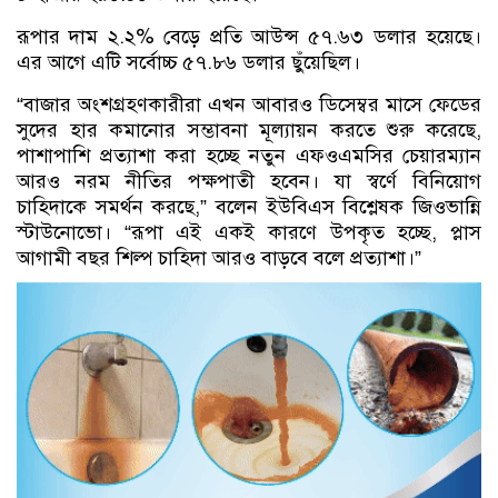
রূপার দাম ২.২% বেড়ে প্রতি আউন্স ৫৭.৬৩ ডলার হয়েছে।
এর আগে এটি সর্বোচ্চ ৫৭.৮৬ ডলার ছুঁয়েছিল।
“বাজার অংশগ্রহণকারীরা এখন আবারও ডিসেম্বর মাসে ফেডের
সুদের হার কমানোর সম্ভাবনা মূল্যায়ন করতে শুরু করেছে,
পাশাপাশি প্রত্যাশা করা হচ্ছে নতুন এফওএমসির চেয়ারম্যান
আরও নরম নীতির পক্ষপাতী হবেন। যা স্বর্ণে বিনিয়োগ
চাহিদাকে সমর্থন করছে,” বলেন ইউবিএস বিশ্লেষক জিওভান্নি
স্টাউনোভো। “রূপা এই একই কারণে উপকৃত হচ্ছে, প্লাস
আগামী বছর শিল্প চাহিদা আরও বাড়বে বলে প্রত্যাশা।”