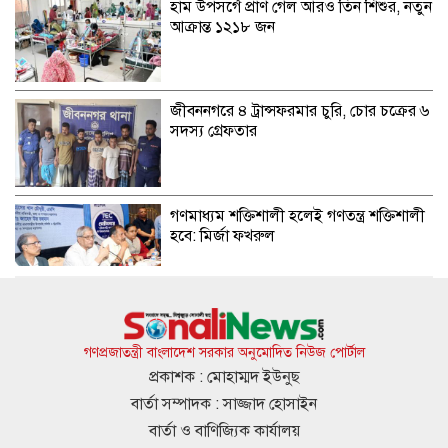
হাম উপসর্গে প্রাণ গেল আরও তিন শিশুর, নতুন
আক্রান্ত ১২১৮ জন
জীবননগরে ৪ ট্রান্সফরমার চুরি, চোর চক্রের ৬
সদস্য গ্রেফতার
গণমাধ্যম শক্তিশালী হলেই গণতন্ত্র শক্তিশালী
হবে: মির্জা ফখরুল
৭৫ হাজার অবসরপ্রাপ্ত শিক্ষক-কর্মচারীর জন্য
সুখবর
গণপ্রজাতন্ত্রী বাংলাদেশ সরকার অনুমোদিত নিউজ পোর্টাল
প্রকাশক : মোহাম্মদ ইউনুছ
বার্তা সম্পাদক : সাজ্জাদ হোসাইন
নোয়াখালীতে বিএনপি নেতাকে গুলি, লাগল
বার্তা ও বাণিজ্যিক কার্যালয়
সহযোগীর বুকে