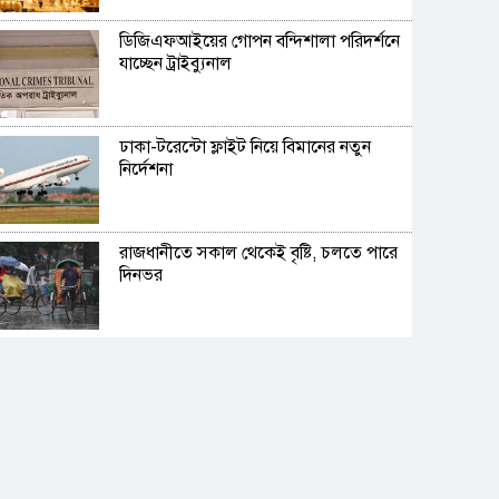
ডিজিএফআইয়ের গোপন বন্দিশালা পরিদর্শনে
যাচ্ছেন ট্রাইব্যুনাল
ঢাকা-টরেন্টো ফ্লাইট নিয়ে বিমানের নতুন
নির্দেশনা
রাজধানীতে সকাল থেকেই বৃষ্টি, চলতে পারে
দিনভর
বঙ্গোপসাগরে নিম্নচাপের আশঙ্কা, প্লাবিত হতে
পারে ১০ জেলা
আজ টানা ৯ ঘণ্টা বিদ্যুৎ থাকবে না যেসব
এলাকায়