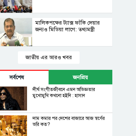
মালিকপক্ষের ট্যাক্স ফাঁকি দেয়ার
জন্যও মিডিয়া লাগে: তথ্যমন্ত্রী
জাতীয় এর আরও খবর
সর্বশেষ
জনপ্রিয়
দীর্ঘ সংগীতজীবনে এমন অভিজ্ঞতার
মুখোমুখি কখনো হইনি : হাসান
দাম কমার পর দেশের বাজারে আজ স্বর্ণের
ভরি কত?