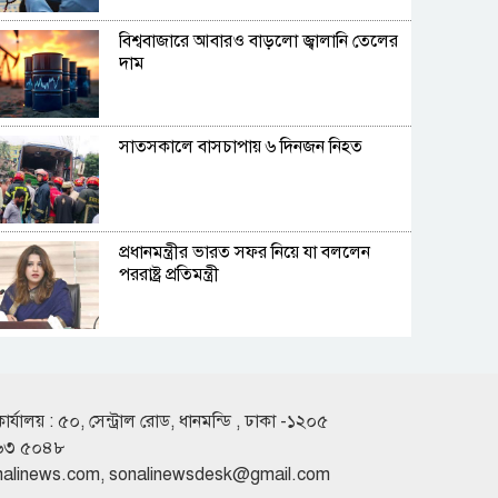
বিশ্ববাজারে আবারও বাড়লো জ্বালানি তেলের
দাম
সাতসকালে বাসচাপায় ৬ দিনজন নিহত
প্রধানমন্ত্রীর ভারত সফর নিয়ে যা বললেন
পররাষ্ট্র প্রতিমন্ত্রী
সরকারের পাঁচ মন্ত্রণালয় ও দপ্তরে নতুন সচিব
কার্যালয় : ৫০, সেন্ট্রাল রোড, ধানমন্ডি , ঢাকা -১২০৫
৬৩ ৫০৪৮
বিটিভির মহাপরিচালক হলেন কাজী জেসিন
nalinews.com
,
sonalinewsdesk@gmail.com