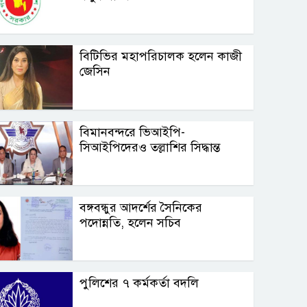
বিটিভির মহাপরিচালক হলেন কাজী
জেসিন
বিমানবন্দরে ভিআইপি-
সিআইপিদেরও তল্লাশির সিদ্ধান্ত
বঙ্গবন্ধুর আদর্শের সৈনিকের
পদোন্নতি, হলেন সচিব
পুলিশের ৭ কর্মকর্তা বদলি