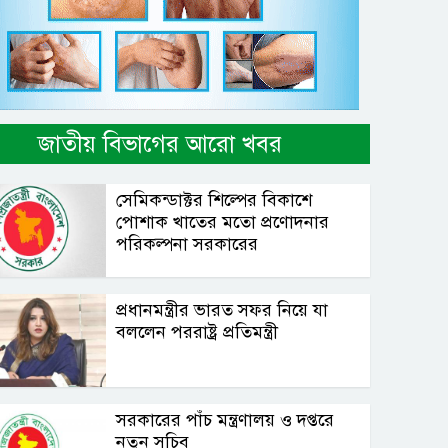
জাতীয় বিভাগের আরো খবর
সেমিকন্ডাক্টর শিল্পের বিকাশে
পোশাক খাতের মতো প্রণোদনার
পরিকল্পনা সরকারের
প্রধানমন্ত্রীর ভারত সফর নিয়ে যা
বললেন পররাষ্ট্র প্রতিমন্ত্রী
সরকারের পাঁচ মন্ত্রণালয় ও দপ্তরে
নতুন সচিব