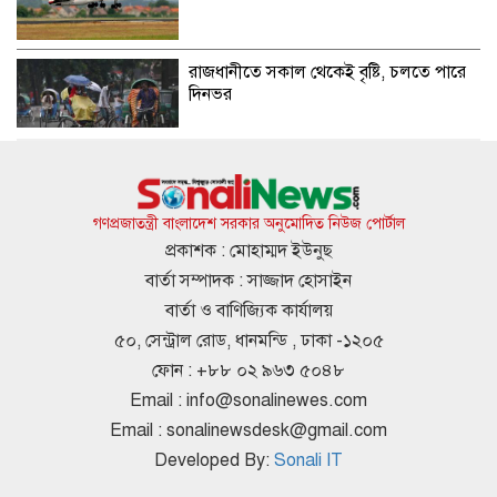
রাজধানীতে সকাল থেকেই বৃষ্টি, চলতে পারে
দিনভর
বঙ্গোপসাগরে নিম্নচাপের আশঙ্কা, প্লাবিত হতে
পারে ১০ জেলা
গণপ্রজাতন্ত্রী বাংলাদেশ সরকার অনুমোদিত নিউজ পোর্টাল
প্রকাশক : মোহাম্মদ ইউনুছ
বার্তা সম্পাদক : সাজ্জাদ হোসাইন
আজ টানা ৯ ঘণ্টা বিদ্যুৎ থাকবে না যেসব
বার্তা ও বাণিজ্যিক কার্যালয়
এলাকায়
৫০, সেন্ট্রাল রোড, ধানমন্ডি , ঢাকা -১২০৫
ফোন : +৮৮ ০২ ৯৬৩ ৫০৪৮
Email :
info@sonalinewes.com
শাহজালাল বিমানবন্দরে বলাকা লাউঞ্জে আগুন
Email :
sonalinewsdesk@gmail.com
Developed By:
Sonali IT