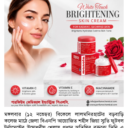
মঙ্গলবার (১২ নভেম্বর) বিকেলে লালমনিরহাটের বড়বাড়ি
কলেজ মাঠে জেলা বিএনপি আয়োজিত শহীদ জিয়া স্মৃতি ফুটবল
টুর্নামেন্টের উদ্বোধনীয় খেলায় প্রধান অতিথির বক্তব্যে তিনি এ