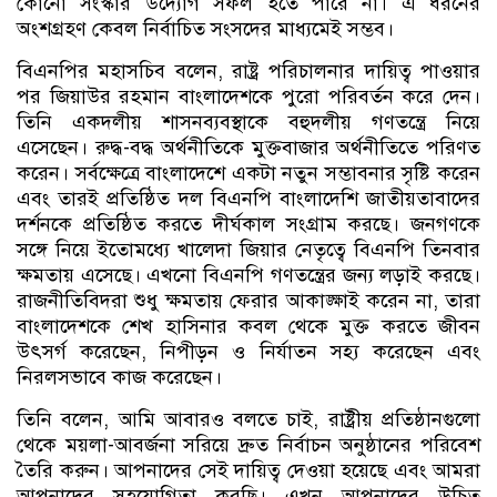
কোনো সংস্কার উদ্যোগ সফল হতে পারে না। এ ধরনের
অংশগ্রহণ কেবল নির্বাচিত সংসদের মাধ্যমেই সম্ভব।
বিএনপির মহাসচিব বলেন, রাষ্ট্র পরিচালনার দায়িত্ব পাওয়ার
পর জিয়াউর রহমান বাংলাদেশকে পুরো পরিবর্তন করে দেন।
তিনি একদলীয় শাসনব্যবস্থাকে বহুদলীয় গণতন্ত্রে নিয়ে
এসেছেন। রুদ্ধ-বদ্ধ অর্থনীতিকে মুক্তবাজার অর্থনীতিতে পরিণত
করেন। সর্বক্ষেত্রে বাংলাদেশে একটা নতুন সম্ভাবনার সৃষ্টি করেন
এবং তারই প্রতিষ্ঠিত দল বিএনপি বাংলাদেশি জাতীয়তাবাদের
দর্শনকে প্রতিষ্ঠিত করতে দীর্ঘকাল সংগ্রাম করছে। জনগণকে
সঙ্গে নিয়ে ইতোমধ্যে খালেদা জিয়ার নেতৃত্বে বিএনপি তিনবার
ক্ষমতায় এসেছে। এখনো বিএনপি গণতন্ত্রের জন্য লড়াই করছে।
রাজনীতিবিদরা শুধু ক্ষমতায় ফেরার আকাঙ্ক্ষাই করেন না, তারা
বাংলাদেশকে শেখ হাসিনার কবল থেকে মুক্ত করতে জীবন
উৎসর্গ করেছেন, নিপীড়ন ও নির্যাতন সহ্য করেছেন এবং
নিরলসভাবে কাজ করেছেন।
তিনি বলেন, আমি আবারও বলতে চাই, রাষ্ট্রীয় প্রতিষ্ঠানগুলো
থেকে ময়লা-আবর্জনা সরিয়ে দ্রুত নির্বাচন অনুষ্ঠানের পরিবেশ
তৈরি করুন। আপনাদের সেই দায়িত্ব দেওয়া হয়েছে এবং আমরা
আপনাদের সহযোগিতা করছি। এখন আপনাদের উচিত