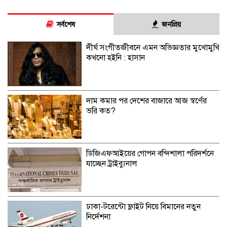
সর্বশেষ
জনপ্রিয়
দীর্ঘ সংগীতজীবনে এমন অভিজ্ঞতার মুখোমুখি
কখনো হইনি : হাসান
দাম কমার পর দেশের বাজারে আজ স্বর্ণের
ভরি কত?
ডিজিএফআইয়ের গোপন বন্দিশালা পরিদর্শনে
যাচ্ছেন ট্রাইব্যুনাল
ঢাকা-টরেন্টো ফ্লাইট নিয়ে বিমানের নতুন
নির্দেশনা