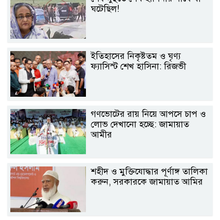
ঘটেছিল!
ইতিহাসের নিকৃষ্টতম ও ঘৃণ্য
ফ্যাসিস্ট শেখ হাসিনা: রিজভী
গণভোটের রায় নিয়ে আপসে চাপ ও
লোভ দেখানো হচ্ছে: জামায়াত
আমীর
শহীদ ও মুক্তিযোদ্ধার পূর্ণাঙ্গ তালিকা
করুন, সরকারকে জামায়াত আমির