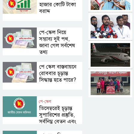
যাবে ৩ উপায়ে
হাজার কোটি টাকা
বরাদ্দ
মন্ত্রীদের
মাসিক বেতন
হওয়া উচিত
পে-স্কেল নিয়ে
১০ লাখ,
সম্ভাব্য দুই পথ,
এমপিদের ৫
জানা গেল সর্বশেষ
ইতালির
লাখ: নুরুল
তথ্য
বিমানবন্দরে
হক
আটকা
ঢাকাগামী
পে স্কেল বাস্তবায়নে
বিমান, ভেতরে
রোববার চূড়ান্ত
ভারতে
আড়াই
সিদ্ধান্ত হতে পারে?
প্রবেশের
শতাধিক যাত্রী
চেষ্টাকালে
শিশুসহ ৭
নারী আটক
পে-স্কেল
কুপ্রস্তাবে রাজি
ডিসেম্বরেই চূড়ান্ত
না হওয়ায়
সুপারিশের প্রস্তুতি,
তরুণীকে
চুরির অপবাদ,
সর্বনিম্ন বেতন এবং
চুল
গ্রেড পুনর্বিন্যাসে
সাকিবের
কেটে নির্যাতন