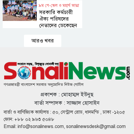
জয়সওয়াল
লিবিয়ায়
৯ম পে-স্কেল ও মহার্ঘ ভাতা
অপহৃত ১৩
সরকারি কর্মচারী
বাংলাদেশি
ঐক্য পরিষদের
উদ্ধার
নেতাদের ডেকেছেন
প্রধান উপদেষ্টা
‘কিসের
হাসিনা’,
আরও খবর
মাঝেমধ্যে
আওয়াজ-
টাওয়াজ শোনা
হাম উপসর্গে
যায়: স্বরাষ্ট্রমন্ত্রী
প্রাণ গেল
আরও তিন
শিশুর, নতুন
গণপ্রজাতন্ত্রী বাংলাদেশ সরকার অনুমোদিত নিউজ পোর্টাল
আক্রান্ত ১২১৮
জীবননগরে ৪
জন
প্রকাশক : মোহাম্মদ ইউনুছ
ট্রান্সফরমার
চুরি, চোর
বার্তা সম্পাদক : সাজ্জাদ হোসাইন
চক্রের ৬
বার্তা ও বাণিজ্যিক কার্যালয় : ৫০, সেন্ট্রাল রোড, ধানমন্ডি , ঢাকা -১২০৫
সদস্য
গণমাধ্যম
ফোন: +৮৮ ০২ ৯৬৩ ৫০৪৮
গ্রেফতার
শক্তিশালী
Email:
info@sonalinews.com
,
sonalinewsdesk@gmail.com
হলেই গণতন্ত্র