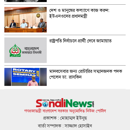
দেশ ও মানুষের কল্যাণে কাজ করুন:
ইউএনওদের প্রধানমন্ত্রী
রাষ্ট্রপতি নির্বাচনে প্রার্থী দেবে জামায়াত
মানবসেবার জন্য রোটারির সম্মানজনক পদক
পেলেন ডা. রাসকিন
হাসিনার নির্দেশে সালাহউদ্দিন আহমদকে গুম
করা হয়: তদন্ত সংস্থা
গণপ্রজাতন্ত্রী বাংলাদেশ সরকার অনুমোদিত নিউজ পোর্টাল
প্রকাশক : মোহাম্মদ ইউনুছ
বার্তা সম্পাদক : সাজ্জাদ হোসাইন