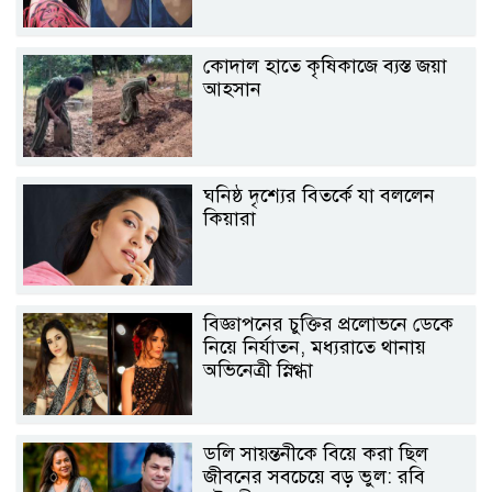
কোদাল হাতে কৃষিকাজে ব্যস্ত জয়া
আহসান
ঘনিষ্ঠ দৃশ্যের বিতর্কে যা বললেন
কিয়ারা
বিজ্ঞাপনের চুক্তির প্রলোভনে ডেকে
নিয়ে নির্যাতন, মধ্যরাতে থানায়
অভিনেত্রী স্নিগ্ধা
ডলি সায়ন্তনীকে বিয়ে করা ছিল
জীবনের সবচেয়ে বড় ভুল: রবি