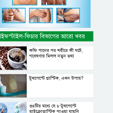
াইফস্টাইল-ফিচার বিভাগের আরো খবর
কফি পানের পর শরীরে কী ঘটে,
গবেষণায় মিলল নতুন তথ্য
টুথপেস্টে প্লাস্টিক, এখন উপায়?
৩৪টির মধ্যে যে ৮ টুথপেস্টে
মাইক্রোপ্লাস্টিক পাওয়া যায়নি