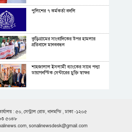
পুলিশের ৭ কর্মকর্তা বদলি
কুড়িগ্রামের সাংবাদিকের উপর হামলার
প্রতিবাদে মানববন্ধন
শাহ্জালাল ইসলামী ব্যাংকের সাথে পদ্মা
ডায়াগনস্টিক সেন্টারের চুক্তি স্বাক্ষর
খুলনায় অস্ত্রসহ সন্ত্রাসী গ্রুপের সদস্য রুবেল
গ্রেপ্তার
কার্যালয় : ৫০, সেন্ট্রাল রোড, ধানমন্ডি , ঢাকা -১২০৫
৬৩ ৫০৪৮
দফায় দফায় সময় বাড়ালেও ৬২ শতাংশ
nalinews.com
,
sonalinewsdesk@gmail.com
টিআইএনধারী রিটার্ন দেয়নি