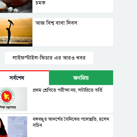
চমক
আজ বিশ্ব বাবা দিবস
লাইফস্টাইল-ফিচার এর আরও খবর
সর্বশেষ
জনপ্রিয়
প্রথম শ্রেণিতে পরীক্ষা নয়, লটারিতে ভর্তি
বঙ্গবন্ধুর আদর্শের সৈনিকের পদোন্নতি, হলেন
সচিব