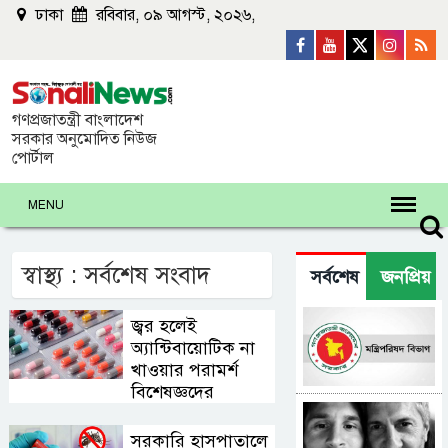
ঢাকা
রবিবার, ০৯ আগস্ট, ২০২৬,
গণপ্রজাতন্ত্রী বাংলাদেশ
সরকার অনুমোদিত নিউজ
পোর্টাল
MENU
স্বাস্থ্য : সর্বশেষ সংবাদ
সর্বশেষ
জনপ্রিয়
নতুন দায়িত্ব
জ্বর হলেই
পেলেন ৪ মন্ত্রী
অ্যান্টিবায়োটিক না
ও ২ প্রতিমন্ত্রী
খাওয়ার পরামর্শ
বিশেষজ্ঞদের
বাবা হারালেন
মেসি,
সরকারি হাসপাতালে