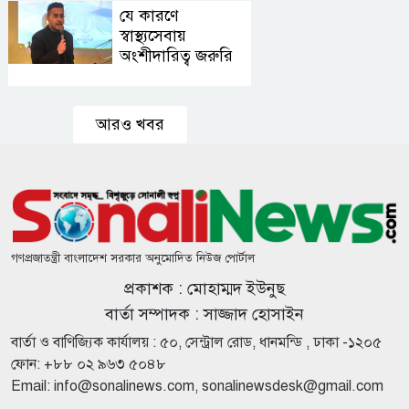
ইরান
যে কারণে
কওমি
স্বাস্থ্যসেবায়
শিক্ষার্থীদের
বাদ দিয়ে
অংশীদারিত্ব জরুরি
দেশের উন্নয়ন
সম্ভব নয়: ড.
পে স্কেলের
আহমদ
প্রজ্ঞাপন জারি,
আরও খবর
আবদুল
প্রত্যাশা নিয়ে
কাদের
যা জানা যাচ্ছে
আত্মঘাতী
বোমা হামলায়
মেসিকে
উড়িয়ে
গণপ্রজাতন্ত্রী বাংলাদেশ সরকার অনুমোদিত নিউজ পোর্টাল
দেওয়ার হুমকি
সারাদেশে হাম
প্রকাশক : মোহাম্মদ ইউনুছ
ও উপসর্গে
আরও ৪ শিশুর
বার্তা সম্পাদক : সাজ্জাদ হোসাইন
মৃত্যু
বার্তা ও বাণিজ্যিক কার্যালয় : ৫০, সেন্ট্রাল রোড, ধানমন্ডি , ঢাকা -১২০৫
সন্তান দেরিতে
ফোন: +৮৮ ০২ ৯৬৩ ৫০৪৮
নেওয়া নিয়ে
Email:
info@sonalinews.com
,
sonalinewsdesk@gmail.com
কুরআন-হাদিস