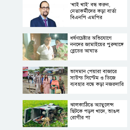
‘খাই খাই’ বন্ধ করুন,
নেতাকর্মীদের কড়া বার্তা
বিএনপি এমপির
ধর্ষণচেষ্টার অভিযোগে
ননদের জামাইয়ের পুরুষাঙ্গে
ব্লেডের আঘাত
ভাসমান পেয়ারা বাজারে
সাউন্ড সিস্টেম ও ডিজে
ব্যবহার বন্ধে কড়া নজরদারি
ঝালকাঠিতে অ্যাম্বুলেন্স
ছিটকে পড়ল খাদে, ভাঙল
রোগীর পা