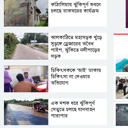
কাঁঠালিয়ায় ঝুঁকিপূর্ণ ভবনে
চলছে ডাকঘরের কার্যক্রম
ঝালকাঠিতে মহাসড়ক খুঁড়ে
সুড়ঙ্গে ড্রেজারের অবৈধ
পাইপ, ঝুঁকিতে নদীপাড়ের
সড়ক
চিকিৎসককে ‘ভাই’ ডাকায়
চিকিৎসা না দেওয়ার
অভিযোগ
এক দশক ধরে ঝুঁকিপূর্ণ
সেতুতে চলছে যানবাহন
পারাপার