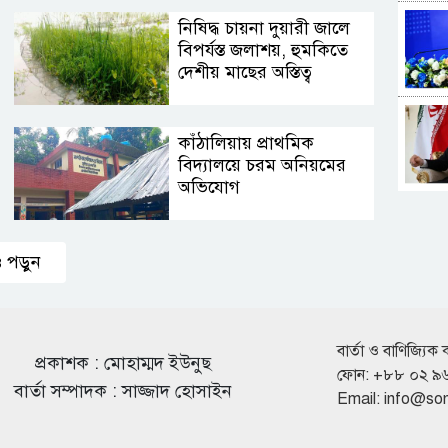
নিষিদ্ধ চায়না দুয়ারী জালে
বিপর্যস্ত জলাশয়, হুমকিতে
দেশীয় মাছের অস্তিত্ব
কাঁঠালিয়ায় প্রাথমিক
বিদ্যালয়ে চরম অনিয়মের
অভিযোগ
 পড়ুন
বার্তা ও বাণিজ্যিক 
প্রকাশক : মোহাম্মদ ইউনুছ
ফোন: +৮৮ ০২ ৯
বার্তা সম্পাদক : সাজ্জাদ হোসাইন
Email:
info@so