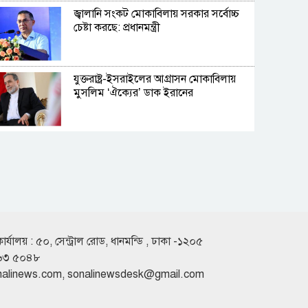
জ্বালানি সংকট মোকাবিলায় সরকার সর্বোচ্চ
চেষ্টা করছে: প্রধানমন্ত্রী
যুক্তরাষ্ট্র-ইসরাইলের আগ্রাসন মোকাবিলায়
মুসলিম ‘ঐক্যের’ ডাক ইরানের
হরমুজ প্রণালি খুলে দেওয়ার সুনির্দিষ্ট প্রক্রিয়া
ও শর্ত দিলো ইরান
কওমি শিক্ষার্থীদের বাদ দিয়ে দেশের উন্নয়ন
সম্ভব নয়: ড. আহমদ আবদুল কাদের
কার্যালয় : ৫০, সেন্ট্রাল রোড, ধানমন্ডি , ঢাকা -১২০৫
৬৩ ৫০৪৮
nalinews.com
,
sonalinewsdesk@gmail.com
পে স্কেলের প্রজ্ঞাপন জারি, প্রত্যাশা নিয়ে যা
জানা যাচ্ছে