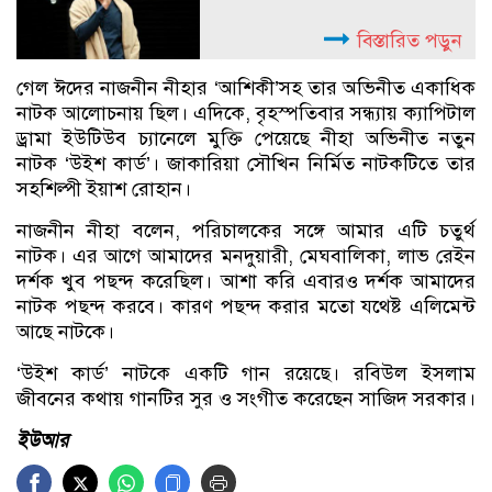
বিস্তারিত পড়ুন
গেল ঈদের নাজনীন নীহার ‘আশিকী’সহ তার অভিনীত একাধিক
নাটক আলোচনায় ছিল। এদিকে, বৃহস্পতিবার সন্ধ্যায় ক্যাপিটাল
ড্রামা ইউটিউব চ্যানেলে মুক্তি পেয়েছে নীহা অভিনীত নতুন
নাটক ‘উইশ কার্ড’। জাকারিয়া সৌখিন নির্মিত নাটকটিতে তার
সহশিল্পী ইয়াশ রোহান।
নাজনীন নীহা বলেন, পরিচালকের সঙ্গে আমার এটি চতুর্থ
নাটক। এর আগে আমাদের মনদুয়ারী, মেঘবালিকা, লাভ রেইন
দর্শক খুব পছন্দ করেছিল। আশা করি এবারও দর্শক আমাদের
নাটক পছন্দ করবে। কারণ পছন্দ করার মতো যথেষ্ট এলিমেন্ট
আছে নাটকে।
‘উইশ কার্ড’ নাটকে একটি গান রয়েছে। রবিউল ইসলাম
জীবনের কথায় গানটির সুর ও সংগীত করেছেন সাজিদ সরকার।
ইউআর