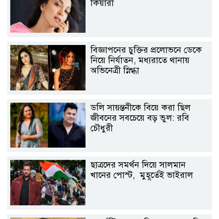
কিয়ারা
বিজ্ঞাপনের চুক্তির প্রলোভনে ডেকে
নিয়ে নির্যাতন, মধ্যরাতে থানায়
অভিনেত্রী স্নিগ্ধা
ডলি সায়ন্তনীকে বিয়ে করা ছিল
জীবনের সবচেয়ে বড় ভুল: রবি
চৌধুরী
ছাত্রদের সমর্থন দিয়ে সালমান
খানের পোস্ট, মুহূর্তেই ভাইরাল