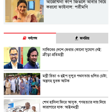
আর্জেন্টিনা কাপ জিতলে আবার বিয়ে
করবো ফাইনাল: পরীমণি
সর্বশেষ
জনপ্রিয়
সাকিবের দেশে ফেরার কোনো সুযোগ নেই:
ক্রীড়া প্রতিমন্ত্রী
মন্ত্রী রিতা ও হুইপ দুলুর পথসভায় গুলির চেষ্টা,
অস্ত্রসহ যুবক আটক
শেখ হাসিনা ফিরে আসুক, গণহত্যার দায় নিয়ে
কারাগারে যাক: আইনমন্ত্রী