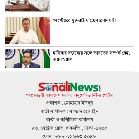
সেপ্টেম্বরে যুক্তরাষ্ট্র যাচ্ছেন প্রধানমন্ত্রী
হাসিনার বক্তব্যের সঙ্গে ভারতের সম্পর্ক নেই:
জয়সওয়াল
লিবিয়ায় অপহৃত ১৩ বাংলাদেশি উদ্ধার
গণপ্রজাতন্ত্রী বাংলাদেশ সরকার অনুমোদিত নিউজ পোর্টাল
প্রকাশক : মোহাম্মদ ইউনুছ
বার্তা সম্পাদক : সাজ্জাদ হোসাইন
‘কিসের হাসিনা’, মাঝেমধ্যে আওয়াজ-টাওয়াজ
বার্তা ও বাণিজ্যিক কার্যালয়
শোনা যায়: স্বরাষ্ট্রমন্ত্রী
৫০, সেন্ট্রাল রোড, ধানমন্ডি , ঢাকা -১২০৫
ফোন : +৮৮ ০২ ৯৬৩ ৫০৪৮