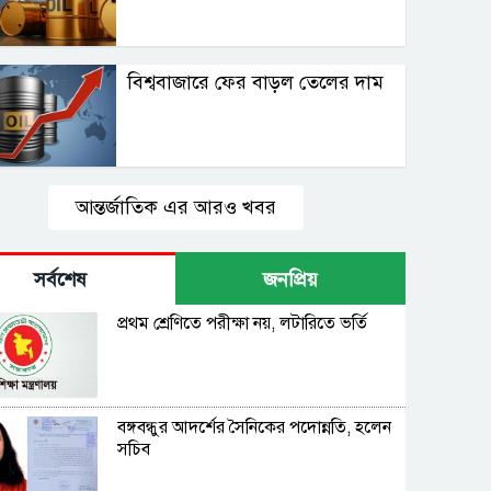
বিশ্ববাজারে ফের বাড়ল তেলের দাম
আন্তর্জাতিক এর আরও খবর
সর্বশেষ
জনপ্রিয়
প্রথম শ্রেণিতে পরীক্ষা নয়, লটারিতে ভর্তি
বঙ্গবন্ধুর আদর্শের সৈনিকের পদোন্নতি, হলেন
সচিব