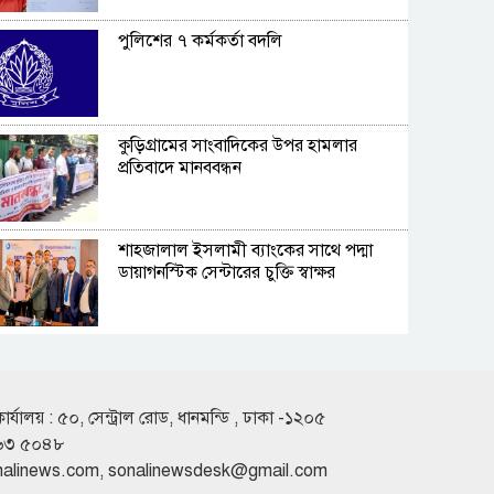
পুলিশের ৭ কর্মকর্তা বদলি
কুড়িগ্রামের সাংবাদিকের উপর হামলার
প্রতিবাদে মানববন্ধন
শাহ্জালাল ইসলামী ব্যাংকের সাথে পদ্মা
ডায়াগনস্টিক সেন্টারের চুক্তি স্বাক্ষর
খুলনায় অস্ত্রসহ সন্ত্রাসী গ্রুপের সদস্য রুবেল
গ্রেপ্তার
কার্যালয় : ৫০, সেন্ট্রাল রোড, ধানমন্ডি , ঢাকা -১২০৫
৬৩ ৫০৪৮
দফায় দফায় সময় বাড়ালেও ৬২ শতাংশ
nalinews.com
,
sonalinewsdesk@gmail.com
টিআইএনধারী রিটার্ন দেয়নি