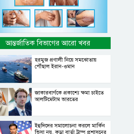
আন্তর্জাতিক বিভাগের আরো খবর
হরমুজ প্রণালী নিয়ে সমঝোতায়
পৌঁছাল ইরান-ওমান
জাকারবার্গকে প্রকাশ্যে ক্ষমা চাইতে
আলটিমেটাম ভারতের
ইহুদিদের সমালোচনা করলে মার্কিন
ভিসা নয়, কড়া বার্তা ট্রাম্প প্রশাসনের