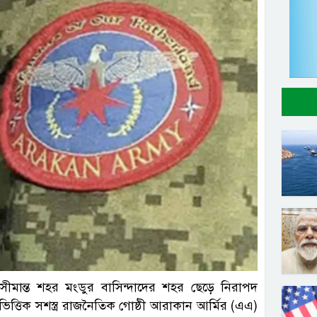
র সীমান্ত শহর মংডুর বাসিন্দাদের শহর ছেড়ে নিরাপদ
িত্তিক সশস্ত্র রাজনৈতিক গোষ্ঠী আরাকান আর্মির (এএ)