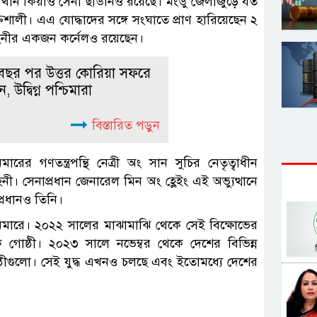
 থান কিয়াও সেনা ছাউনিও রয়েছে। মংডু জেলাজুড়ে যত
িশালী। এএ যোদ্ধাদের সঙ্গে সংঘাতে প্রাণ হারিয়েছেন ২
হিনীর একজন কর্নেলও রয়েছেন।
বছর পর উত্তর কোরিয়া সফরে
, উদ্বিগ্ন পশ্চিমারা
বিস্তারিত পড়ুন
ারের গণতন্ত্রপন্থি নেত্রী অং সান সুচির নেতৃত্বাধীন
 সেনাপ্রধান জেনারেল মিন অং হ্লেইং এই অভ্যুত্থানে
্রধানও তিনি।
ানমারে। ২০২২ সালের মাঝামাঝি থেকে সেই বিক্ষোভের
তিক গোষ্ঠী। ২০২৩ সালে নভেম্বর থেকে দেশের বিভিন্ন
গোষ্ঠীগুলো। সেই যুদ্ধ এখনও চলছে এবং ইতোমধ্যে দেশের