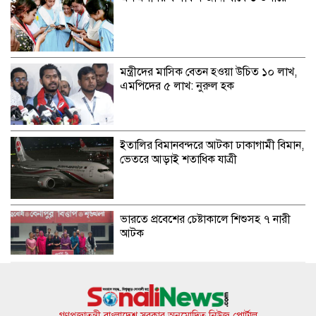
মন্ত্রীদের মাসিক বেতন হওয়া উচিত ১০ লাখ,
এমপিদের ৫ লাখ: নুরুল হক
ইতালির বিমানবন্দরে আটকা ঢাকাগামী বিমান,
ভেতরে আড়াই শতাধিক যাত্রী
ভারতে প্রবেশের চেষ্টাকালে শিশুসহ ৭ নারী
আটক
কুপ্রস্তাবে রাজি না হওয়ায় তরুণীকে চুরির
অপবাদ, চুল কেটে নির্যাতন
গণপ্রজাতন্ত্রী বাংলাদেশ সরকার অনুমোদিত নিউজ পোর্টাল