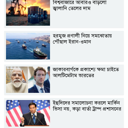
বিশ্ববাজারে আবারও বাড়লো
জ্বালানি তেলের দাম
হরমুজ প্রণালী নিয়ে সমঝোতায়
পৌঁছাল ইরান-ওমান
জাকারবার্গকে প্রকাশ্যে ক্ষমা চাইতে
আলটিমেটাম ভারতের
ইহুদিদের সমালোচনা করলে মার্কিন
ভিসা নয়, কড়া বার্তা ট্রাম্প প্রশাসনের